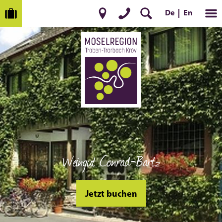
En
De
Weingut Conrad-Bartz
Jetzt buchen