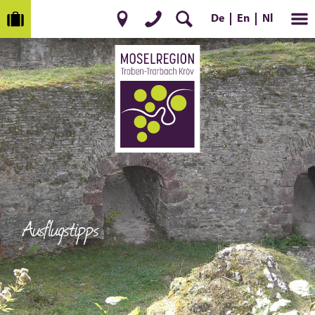
En
Nl
De
Ausflugstipps