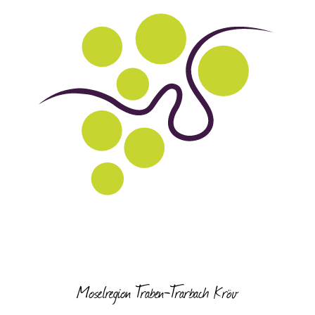
Moselregion Traben-Trarbach Kröv