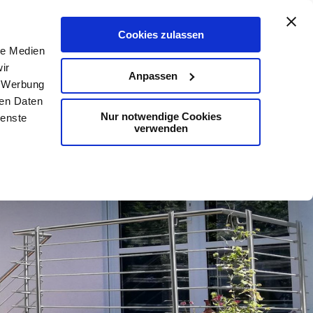
De
En
Karte
Kontakt
Suche
Cookies zulassen
le Medien
ir
Anpassen
, Werbung
ren Daten
Nur notwendige Cookies
ienste
verwenden