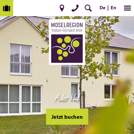
En
De
Auler Hof
Jetzt buchen