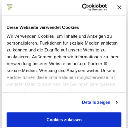
Asphalt (18%)
Diese Webseite verwendet Cookies
Straße (26%)
Wir verwenden Cookies, um Inhalte und Anzeigen zu
personalisieren, Funktionen für soziale Medien anbieten
Schotter (56%)
zu können und die Zugriffe auf unsere Website zu
analysieren. Außerdem geben wir Informationen zu Ihrer
Verwendung unserer Website an unsere Partner für
soziale Medien, Werbung und Analysen weiter. Unsere
Partner führen diese Informationen möglicherweise mit
Aktuell vor Ort
weiteren Daten zusammen, die Sie ihnen bereitgestellt
haben oder die sie im Rahmen Ihrer Nutzung der Dienste
gesammelt haben.
Details zeigen
29 °C
Wochenübersicht
Cookies zulassen