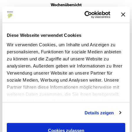
Wochenübersicht
Fr
14 °C | 27 °C
Sa
17 °C | 31 °C
Diese Webseite verwendet Cookies
So
17 °C | 34 °C
Wir verwenden Cookies, um Inhalte und Anzeigen zu
Mo
19 °C | 36 °C
personalisieren, Funktionen für soziale Medien anbieten
zu können und die Zugriffe auf unsere Website zu
Di
17 °C | 31 °C
analysieren. Außerdem geben wir Informationen zu Ihrer
Verwendung unserer Website an unsere Partner für
soziale Medien, Werbung und Analysen weiter. Unsere
Partner führen diese Informationen möglicherweise mit
weiteren Daten zusammen, die Sie ihnen bereitgestellt
haben oder die sie im Rahmen Ihrer Nutzung der Dienste
Diese Webseite nutzt Technologie und Inhalte der Outdooractive
gesammelt haben.
Details zeigen
Plattform.
Cookies zulassen