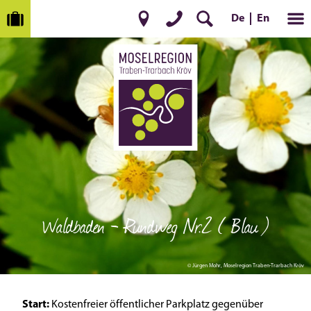
En
De
Waldbaden - Rundweg Nr.2 ( Blau )
© Jürgen Mohr, Moselregion Traben-Trarbach Kröv
Start:
Kostenfreier öffentlicher Parkplatz gegenüber