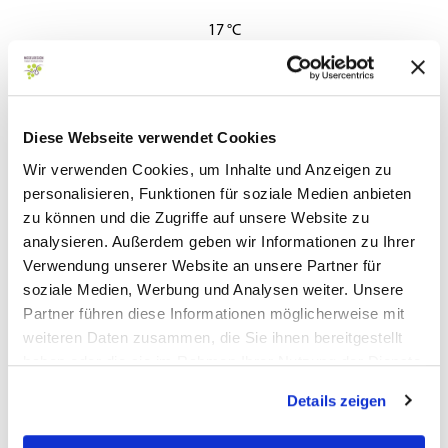
17 °C
Wochenübersicht
So
17 °C | 34 °C
Mo
20 °C | 34 °C
Diese Webseite verwendet Cookies
Wir verwenden Cookies, um Inhalte und Anzeigen zu
Di
14 °C | 29 °C
personalisieren, Funktionen für soziale Medien anbieten
Mi
13 °C | 31 °C
zu können und die Zugriffe auf unsere Website zu
analysieren. Außerdem geben wir Informationen zu Ihrer
Do
15 °C | 33 °C
Verwendung unserer Website an unsere Partner für
soziale Medien, Werbung und Analysen weiter. Unsere
Partner führen diese Informationen möglicherweise mit
weiteren Daten zusammen, die Sie ihnen bereitgestellt
haben oder die sie im Rahmen Ihrer Nutzung der Dienste
gesammelt haben.
Diese Webseite nutzt Technologie und Inhalte der Outdooractive
Details zeigen
Plattform.