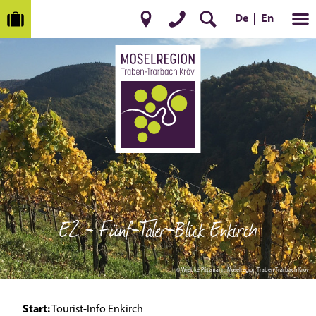
En
De
E2 - Fünf-Täler-Blick Enkirch
© Wiebke Pfitzmann, Moselregion Traben-Trarbach Kröv
Start:
Tourist-Info Enkirch