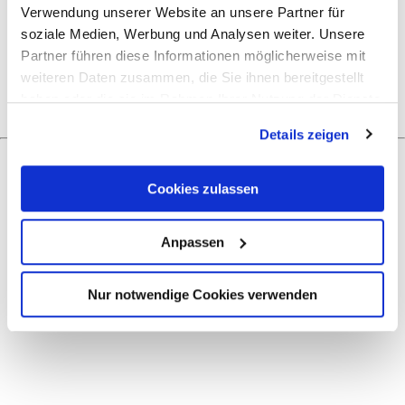
Öffnungszeiten
Verwendung unserer Website an unsere Partner für
soziale Medien, Werbung und Analysen weiter. Unsere
Partner führen diese Informationen möglicherweise mit
Ruhetage
weiteren Daten zusammen, die Sie ihnen bereitgestellt
haben oder die sie im Rahmen Ihrer Nutzung der Dienste
gesammelt haben.
Details zeigen
Cookies zulassen
Was möchtest du als nächstes tun?
Anpassen
Nur notwendige Cookies verwenden
Anreise planen
PDF erzeugen