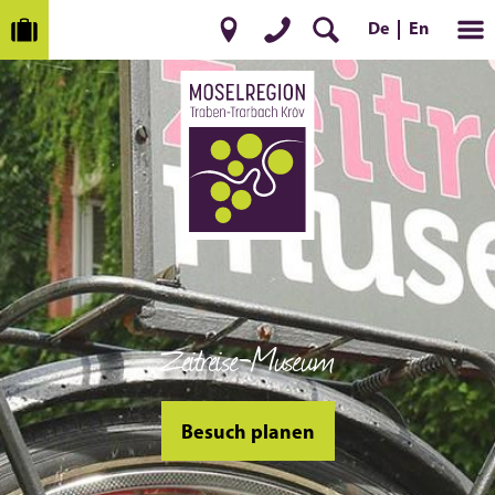
En
De
Zeitreise-Museum
Besuch planen