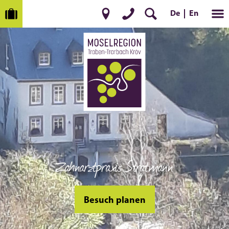
En
De
Zahnarztpraxis Stratmann
Besuch planen