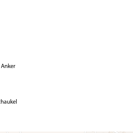
l Anker
chaukel