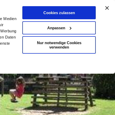
De
En
Karte
Kontakt
Suche
Cookies zulassen
le Medien
ir
Anpassen
, Werbung
ren Daten
Nur notwendige Cookies
ienste
verwenden