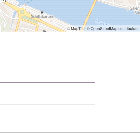
© MapTiler
© OpenStreetMap contributors