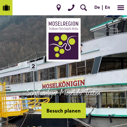
En
De
Schiffsanleger Moselufer Traben
Besuch planen