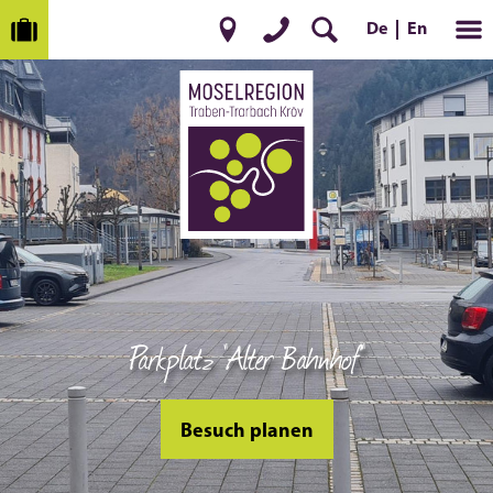
En
De
Parkplatz "Alter Bahnhof"
Besuch planen