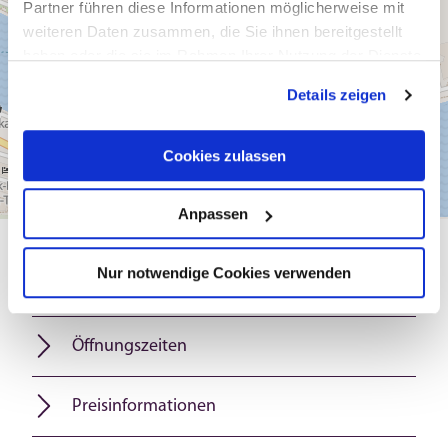
Partner führen diese Informationen möglicherweise mit
weiteren Daten zusammen, die Sie ihnen bereitgestellt
haben oder die sie im Rahmen Ihrer Nutzung der Dienste
gesammelt haben.
Details zeigen
Cookies zulassen
Anpassen
Allgemeine Informationen
Nur notwendige Cookies verwenden
Öffnungszeiten
Preisinformationen