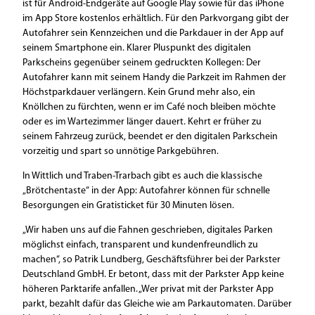
ist für Android-Endgeräte auf Google Play sowie für das iPhone
im App Store kostenlos erhältlich. Für den Parkvorgang gibt der
Autofahrer sein Kennzeichen und die Parkdauer in der App auf
seinem Smartphone ein. Klarer Pluspunkt des digitalen
Parkscheins gegenüber seinem gedruckten Kollegen: Der
Autofahrer kann mit seinem Handy die Parkzeit im Rahmen der
Höchstparkdauer verlängern. Kein Grund mehr also, ein
Knöllchen zu fürchten, wenn er im Café noch bleiben möchte
oder es im Wartezimmer länger dauert. Kehrt er früher zu
seinem Fahrzeug zurück, beendet er den digitalen Parkschein
vorzeitig und spart so unnötige Parkgebühren.
In Wittlich und Traben-Trarbach gibt es auch die klassische
„Brötchentaste“ in der App: Autofahrer können für schnelle
Besorgungen ein Gratisticket für 30 Minuten lösen.
„Wir haben uns auf die Fahnen geschrieben, digitales Parken
möglichst einfach, transparent und kundenfreundlich zu
machen“, so Patrik Lundberg, Geschäftsführer bei der Parkster
Deutschland GmbH. Er betont, dass mit der Parkster App keine
höheren Parktarife anfallen. „Wer privat mit der Parkster App
parkt, bezahlt dafür das Gleiche wie am Parkautomaten. Darüber