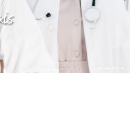
xis
© WavebreakMediaMicro