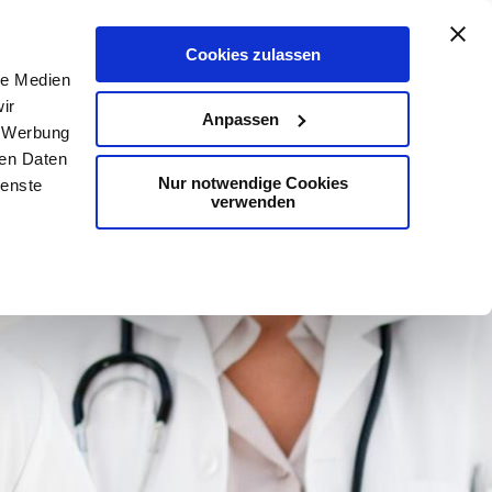
De
En
Karte
Kontakt
Suche
Cookies zulassen
le Medien
ir
Anpassen
, Werbung
ren Daten
Nur notwendige Cookies
ienste
verwenden