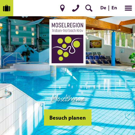
En
De
Moseltherme
Besuch planen