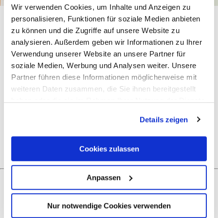
Wir verwenden Cookies, um Inhalte und Anzeigen zu
personalisieren, Funktionen für soziale Medien anbieten
Allgemeine Informationen
zu können und die Zugriffe auf unsere Website zu
analysieren. Außerdem geben wir Informationen zu Ihrer
Verwendung unserer Website an unsere Partner für
soziale Medien, Werbung und Analysen weiter. Unsere
Öffnungszeiten
Partner führen diese Informationen möglicherweise mit
weiteren Daten zusammen, die Sie ihnen bereitgestellt
Preisinformationen
haben oder die sie im Rahmen Ihrer Nutzung der Dienste
gesammelt haben.
Details zeigen
Ruhetage
Cookies zulassen
Anpassen
Was möchtest du als nächstes tun?
Nur notwendige Cookies verwenden