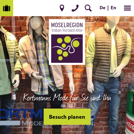
En
De
Kortmanns Mode für Sie und Ihn
Besuch planen