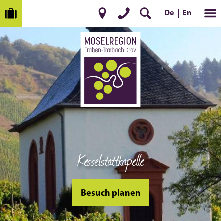
En
De
Kesselstattkapelle
Besuch planen