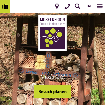
De
Insektenhotel
Besuch planen