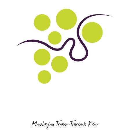
Moselregion Traben-Trarbach Kröv