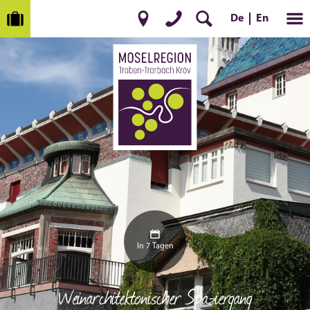
En
De
In 7 Tagen
Weinarchitektonischer Spaziergang