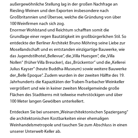
außergewöhnliche Stellung lag in der großen Nachfrage an
Riesling-Weinen und den Exporten insbesondere nach
Großbritannien und Übersee, welche die Gründung von über
100 Weinfirmen nach sich zog.
Enormer Wohlstand und Reichtum schafften somit die
Grundlage einer regen Bautätigkeit im großbürgerlichen Stil. So
entdeckte der Berliner Architekt Bruno Möhring seine Liebe zur
Mosellandschaft und es entstanden einzigartige Bauwerke, wie
das Jugendstilhotel „Bellevue“, die „Villa Huesgen“, die „Villa
Nollen“ (früher Villa Breucker), das „Brückentor“ und die „Kellerei
Julius Kayser“ (heute Buddha-Museum) sowie weitere Bauwerke
der „Belle Epoque“. Zudem wurden in der zweiten Hälfte des 19.
Jahrhunderts die Kapazitäten der Traben-Trarbacher Weinkeller
vergrößert und wie in keiner zweiten Moselgemeinde große
Flächen des Stadtkerns mit teilweise mehrstöckigen und über
100 Meter langen Gewölben unterkellert.
Entdecken Sie bei unserem „Weinarchitektonischen Spaziergang“
die architektonischen Kostbarkeiten einer ehemaligen
Weinhandelsmetropole und tauchen Sie zum Abschluss in einen
unserer Unterwelt-Keller ab.