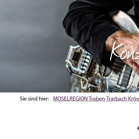
Konz
Sie sind hier:
MOSELREGION Traben-Trarbach Kröv