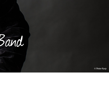
 Band
© Peter Karp