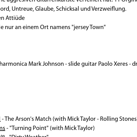
e aggresiven Gitarrenkünste verfeinert hat. 11 Orgin
ord, Untreue, Glaube, Schicksal und Verzweiflung.
en Attiüde
die nur an einem Ort namens "jersey Town"
, harmonica Mark Johnson - slide guitar Paolo Xeres - 
I
- The Arson's Match (with Mick Taylor - Rolling Stones
ms
- "Turning Point" (with Mick Taylor)