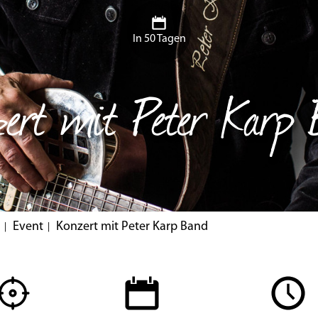
In 50 Tagen
ert mit Peter Karp
Event
Konzert mit Peter Karp Band