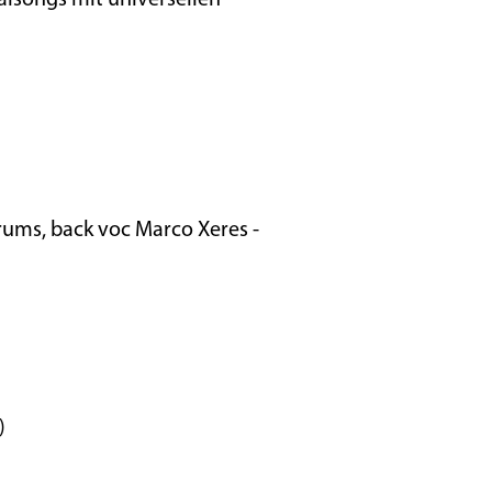
alsongs mit universellen
drums, back voc Marco Xeres -
)