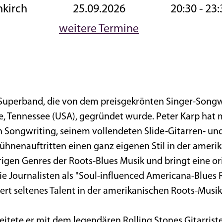
nkirch
25.09.2026
20:30 - 23
weitere Termine
 Superband, die von dem preisgekrönten Singer-Songwri
e, Tennessee (USA), gegründet wurde. Peter Karp hat 
 Songwriting, seinem vollendeten Slide-Gitarren- und
hnenauftritten einen ganz eigenen Stil in der amerik
rigen Genres der Roots-Blues Musik und bringt eine o
ie Journalisten als "Soul-influenced Americana-Blues
ert seltenes Talent in der amerikanischen Roots-Musik
eitete er mit dem legendären Rolling Stones Gitarris