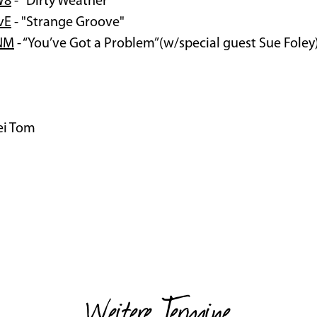
W8
- "Dirty Weather"
vE
- "Strange Groove"
4NM
- “You’ve Got a Problem”(w/special guest Sue Fole
ei Tom
Weitere Termine