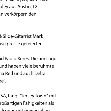
ley aus Austin, TX
lan verkörpern den
& Slide-Gitarrist Mark
sikpresse gefeierten
d Paolo Xeres. Die am Lago
 und haben viele berühmte
ana Red und auch Delta
e".
SA, fängt "Jersey Town" mit
roßartigen Fähigkeiten als