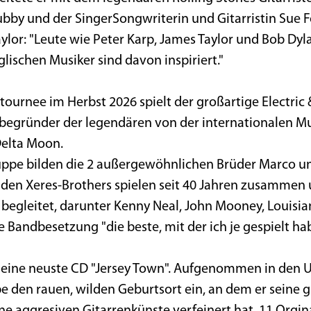
by und der SingerSongwriterin und Gitarristin Sue Fo
ylor: "Leute wie Peter Karp, James Taylor und Bob Dy
lischen Musiker sind davon inspiriert."
tournee im Herbst 2026 spielt der großartige Electric 
tbegründer der legendären von der internationalen Mu
elta Moon.
pe bilden die 2 außergewöhnlichen Brüder Marco un
nden Xeres-Brothers spielen seit 40 Jahren zusammen
 begleitet, darunter Kenny Neal, John Mooney, Louisi
 Bandbesetzung "die beste, mit der ich je gespielt hab
 seine neuste CD "Jersey Town". Aufgenommen in den U
 den rauen, wilden Geburtsort ein, an dem er seine g