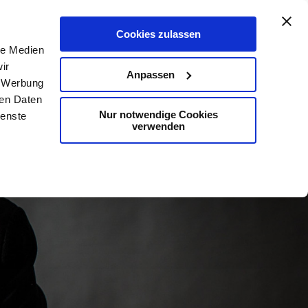
De
En
Karte
Kontakt
Suche
Cookies zulassen
le Medien
ir
Anpassen
, Werbung
ren Daten
Nur notwendige Cookies
ienste
verwenden