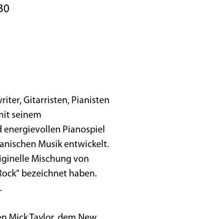
:30
ter, Gitarristen, Pianisten
mit seinem
 energievollen Pianospiel
anischen Musik entwickelt.
riginelle Mischung von
 Rock" bezeichnet haben.
.
ten Mick Taylor, dem New