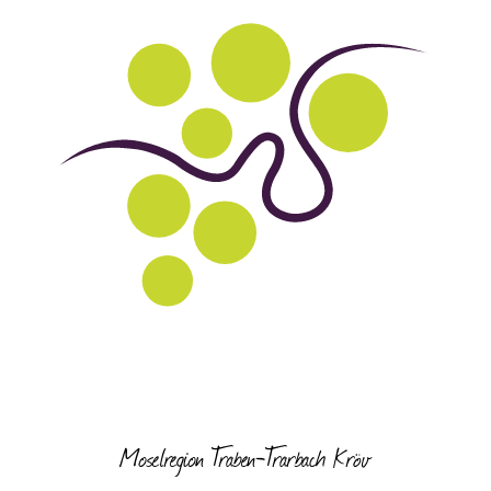
Moselregion Traben-Trarbach Kröv