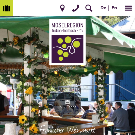
En
De
In 36 Tagen
Fröhlicher Weinmarkt