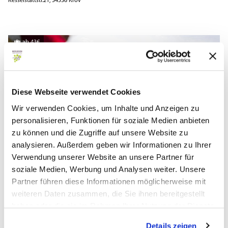
Kesselstattstr.21, 54536 Kröv
ab 43€
Diese Webseite verwendet Cookies
Wir verwenden Cookies, um Inhalte und Anzeigen zu
personalisieren, Funktionen für soziale Medien anbieten
zu können und die Zugriffe auf unsere Website zu
analysieren. Außerdem geben wir Informationen zu Ihrer
Verwendung unserer Website an unsere Partner für
soziale Medien, Werbung und Analysen weiter. Unsere
Trossen
Partner führen diese Informationen möglicherweise mit
weiteren Daten zusammen, die Sie ihnen bereitgestellt
Trossen, Gerhard
haben oder die sie im Rahmen Ihrer Nutzung der Dienste
Jesuitenhofstr. 31, 54536 Kröv
gesammelt haben.
Details zeigen