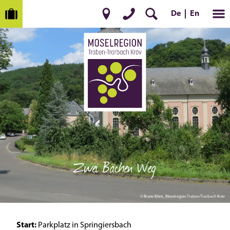
En
De
Zwei Bächen Weg
© Bruno Kihm, Moselregion Traben-Trarbach Kröv
Start:
Parkplatz in Springiersbach