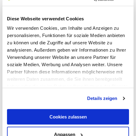
So
15 °C | 33 °C
Diese Webseite verwendet Cookies
Mo
19 °C | 37 °C
Wir verwenden Cookies, um Inhalte und Anzeigen zu
personalisieren, Funktionen für soziale Medien anbieten
zu können und die Zugriffe auf unsere Website zu
analysieren. Außerdem geben wir Informationen zu Ihrer
Verwendung unserer Website an unsere Partner für
soziale Medien, Werbung und Analysen weiter. Unsere
Partner führen diese Informationen möglicherweise mit
Diese Webseite nutzt Technologie und Inhalte der Outdooractive
weiteren Daten zusammen, die Sie ihnen bereitgestellt
Plattform.
haben oder die sie im Rahmen Ihrer Nutzung der Dienste
gesammelt haben.
Details zeigen
Cookies zulassen
Anpassen